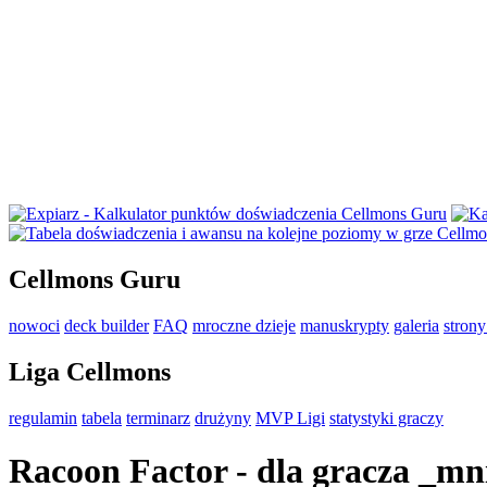
Cellmons Guru
nowoci
deck builder
FAQ
mroczne dzieje
manuskrypty
galeria
stron
Liga Cellmons
regulamin
tabela
terminarz
drużyny
MVP Ligi
statystyki graczy
Racoon Factor - dla gracza _mn