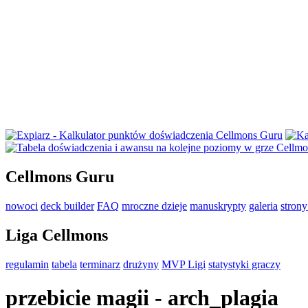
Cellmons Guru
nowoci
deck builder
FAQ
mroczne dzieje
manuskrypty
galeria
stron
Liga Cellmons
regulamin
tabela
terminarz
drużyny
MVP Ligi
statystyki graczy
przebicie magii - arch_plagia