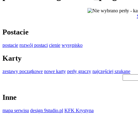
ie wybrano perły - k
Postacie
postacie
rozwój postaci
cienie
wysypisko
Karty
zestawy początkowe
nowe karty
perły graczy
najczęściej szukane
Inne
mapa serwisu
design 9studio.pl
KFK Krystyna